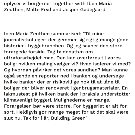
oplyser vi borgerne" together with Iben Maria
Zeuthen, Malte Fryd and Jesper Gadegaard
Iben Maria Zeuthen summarised: "Til mine
journalistkolleger: der gemmer sig rigtig mange gode
historier i byggebranchen. Og jeg savner den store
forargede forside. Tag fx debatten om
ultraforarbejdet mad. Den kan overføres til vores
bolig: hvilken maling vælger vi? Hvad isolerer vi med?
Og hvordan påvirker det vores sundhed? Man kunne
også sende en reporter ned i banken og undersøge
hvilke banker der er risikovillige nok til at låne til
boliger der bliver renoveret i genbrugsmaterialer. En
lakmustest på hvilken bank der i praksis understøtter
klimavenligt byggeri. Mulighederne er mange.
Forargelsen bør være større. For byggeriet er alt for
sort. Heldigvis gør mange meget for at det skal være
slut nu. Tak for i år, Building Green"